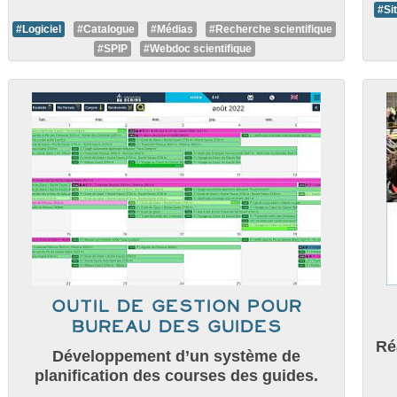
#Si
#Logiciel
#Catalogue
#Médias
#Recherche scientifique
#SPIP
#Webdoc scientifique
Outil de gestion pour
bureau des guides
Ré
Développement d’un système de
planification des courses des guides.