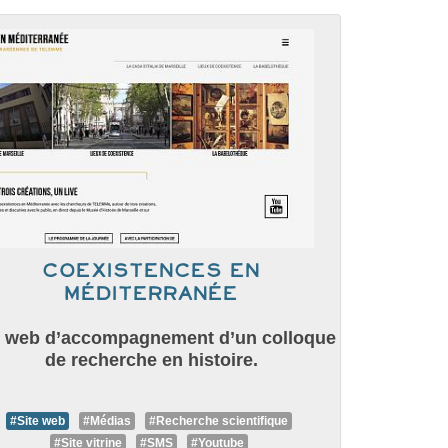
Coexistences en
Méditerranée
e web d’accompagnement d’un colloque
de recherche en histoire.
#Site web
#Médias
#Recherche scientifique
#Site vitrine
#SMS
#Youtube