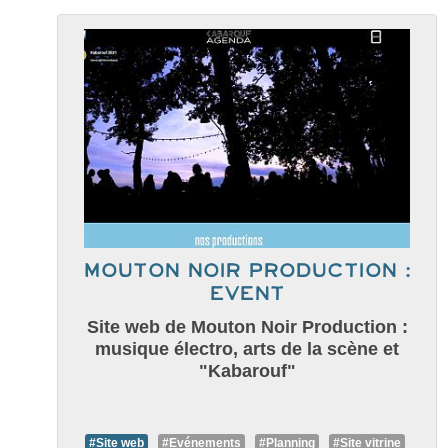
Mouton noir production :
Event
Site web de Mouton Noir Production :
musique électro, arts de la scène et
"Kabarouf"
#Site web
#Evénements
#Planning
#Site vitrine