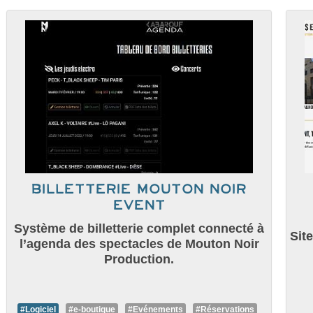
Billetterie Mouton Noir
Event
Système de billetterie complet connecté à
Sit
l’agenda des spectacles de Mouton Noir
Production.
#Logiciel
#e-boutique
#Evénements
#Réservations