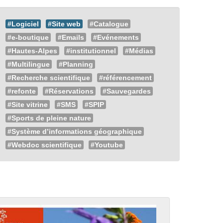
#Logiciel
#Site web
#Catalogue
#e-boutique
#Emails
#Evénements
#Hautes-Alpes
#institutionnel
#Médias
#Multilingue
#Planning
#Recherche scientifique
#référencement
#refonte
#Réservations
#Sauvegardes
#Site vitrine
#SMS
#SPIP
#Sports de pleine nature
#Système d’informations géographique
#Webdoc scientifique
#Youtube