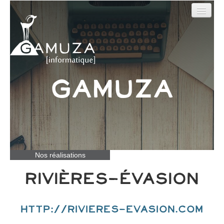
Outils en ligne
Sites web
Nos Réalisations
Gamuza
Qui sommes-nous ?
Contact
Nos réalisations
Rivières-évasion
http://rivieres-evasion.com