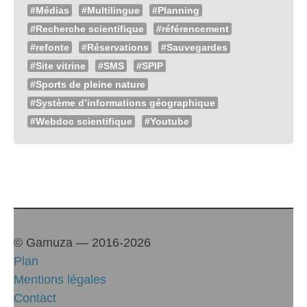
#Médias
#Multilingue
#Planning
#Recherche scientifique
#référencement
#refonte
#Réservations
#Sauvegardes
#Site vitrine
#SMS
#SPIP
#Sports de pleine nature
#Système d’informations géographique
#Webdoc scientifique
#Youtube
© Gamuza — 2016-2026
Plan
Mentions légales
Contact