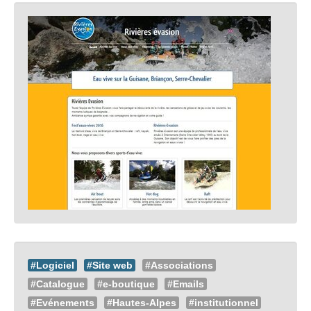
#Logiciel
#Site web
#Associations
#Catalogue
#e-boutique
#Emails
#Evénements
#Hautes-Alpes
#institutionnel