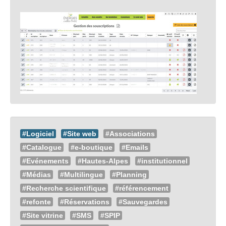
#Logiciel
#Site web
#Associations
#Catalogue
#e-boutique
#Emails
#Evénements
#Hautes-Alpes
#institutionnel
#Médias
#Multilingue
#Planning
#Recherche scientifique
#référencement
#refonte
#Réservations
#Sauvegardes
#Site vitrine
#SMS
#SPIP