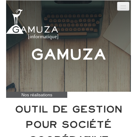
Outils en ligne
Sites web
Nos Réalisations
Gamuza
Qui sommes-nous ?
Contact
Nos réalisations
Outil de gestion
pour Société