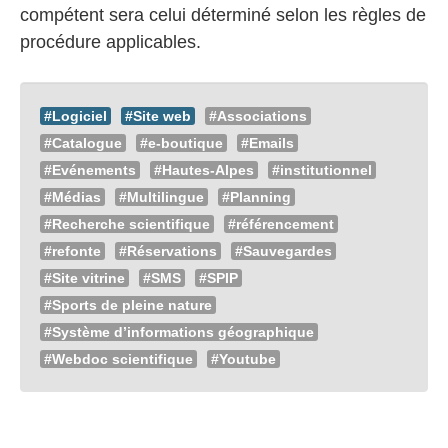
compétent sera celui déterminé selon les règles de
procédure applicables.
#Logiciel
#Site web
#Associations
#Catalogue
#e-boutique
#Emails
#Evénements
#Hautes-Alpes
#institutionnel
#Médias
#Multilingue
#Planning
#Recherche scientifique
#référencement
#refonte
#Réservations
#Sauvegardes
#Site vitrine
#SMS
#SPIP
#Sports de pleine nature
#Système d’informations géographique
#Webdoc scientifique
#Youtube