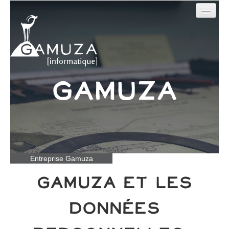
Outils en ligne
Sites web
Nos Réalisations
Gamuza
Qui sommes-nous ?
Contact
Entreprise Gamuza
Gamuza et les
données